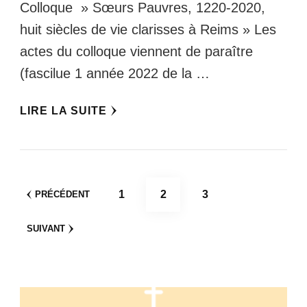
Colloque » Sœurs Pauvres, 1220-2020,
huit siècles de vie clarisses à Reims » Les
actes du colloque viennent de paraître
(fascilue 1 année 2022 de la …
LIRE LA SUITE
Pagination
PAGE
PAGE
PAGE
1
2
3
PRÉCÉDENT
des
SUIVANT
publications